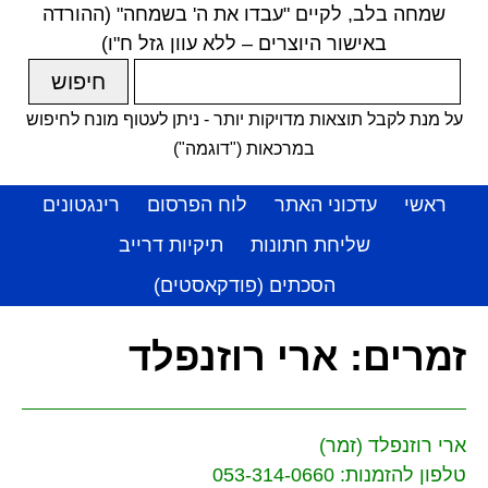
שמחה בלב, לקיים "עבדו את ה' בשמחה" (ההורדה
באישור היוצרים – ללא עוון גזל ח"ו)
על מנת לקבל תוצאות מדויקות יותר - ניתן לעטוף מונח לחיפוש
במרכאות ("דוגמה")
ראשי
עדכוני האתר
לוח הפרסום
רינגטונים
שליחת חתונות
תיקיות דרייב
הסכתים (פודקאסטים)
זמרים:
ארי רוזנפלד
ארי רוזנפלד (זמר)
טלפון להזמנות: 053-314-0660