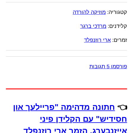
קטגוריה:
מוזיקה להורדה
קלידנים:
מרדכי ברגר
זמרים:
ארי רוזנפלד
פורסמו 5 תגובות
👈
חתונה מדהימה "פריילעך און
חסידיש" עם הקלידן פיני
אייזנבערג, הזמר ארי רוזנפלד