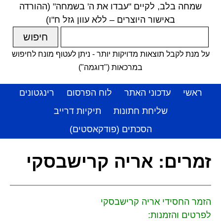
שמחה בלב, לקיים "עבדו את ה' בשמחה" (ההורדה
באישור היוצרים – ללא עוון גזל ח"ו)
על מנת לקבל תוצאות מדויקות יותר - ניתן לעטוף מונח לחיפוש
במרכאות ("דוגמה")
ראשי
עדכוני האתר
לוח הפרסום
רינגטונים
שליחת חתונות
תיקיות דרייב
הסכתים (פודקאסטים)
זמרים:
אריה קרישבסקי
הזמר החסידי אריה קרישבסקי
לפרטים והזמנות: