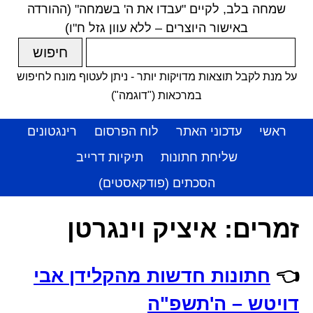
שמחה בלב, לקיים "עבדו את ה' בשמחה" (ההורדה
באישור היוצרים – ללא עוון גזל ח"ו)
על מנת לקבל תוצאות מדויקות יותר - ניתן לעטוף מונח לחיפוש
במרכאות ("דוגמה")
ראשי
עדכוני האתר
לוח הפרסום
רינגטונים
שליחת חתונות
תיקיות דרייב
הסכתים (פודקאסטים)
זמרים:
איציק וינגרטן
👈
חתונות חדשות מהקלידן אבי
דויטש – ה'תשפ"ה