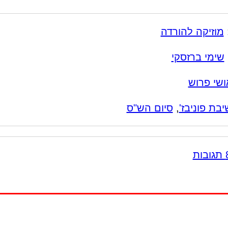
מוזיקה להורדה
שימי ברזסקי
ושי פרוש
יבת פוניבז'
,
סיום הש"ס