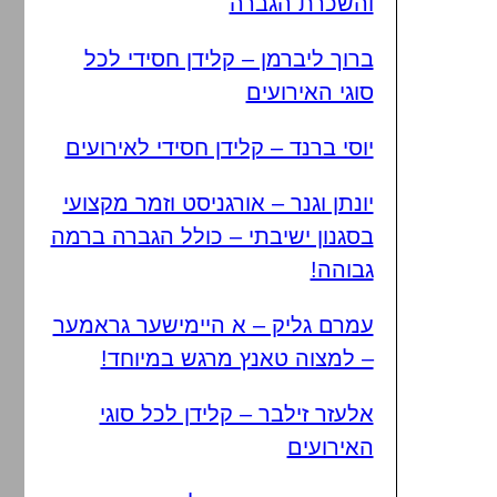
והשכרת הגברה
ברוך ליברמן – קלידן חסידי לכל
סוגי האירועים
יוסי ברנד – קלידן חסידי לאירועים
יונתן וגנר – אורגניסט וזמר מקצועי
בסגנון ישיבתי – כולל הגברה ברמה
גבוהה!
עמרם גליק – א היימישער גראמער
– למצוה טאנץ מרגש במיוחד!
אלעזר זילבר – קלידן לכל סוגי
האירועים