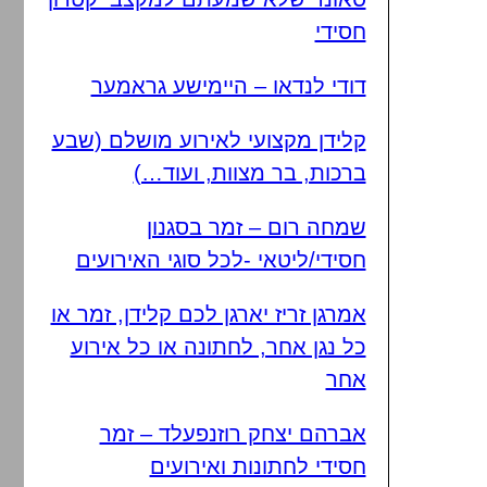
חסידי
דודי לנדאו – היימישע גראמער
קלידן מקצועי לאירוע מושלם (שבע
ברכות, בר מצוות, ועוד…)
שמחה רום – זמר בסגנון
חסידי/ליטאי -לכל סוגי האירועים
אמרגן זריז יארגן לכם קלידן, זמר או
כל נגן אחר, לחתונה או כל אירוע
אחר
אברהם יצחק רוזנפעלד – זמר
חסידי לחתונות ואירועים