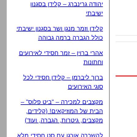
יהודה גרינברג – קלידן בסגנון
ישיבתי
קלידן וזמר מנגן ושר בסגנון ישיבתי
כולל הגברה ברמה גבוהה
אהרי ברוין – זמר חסידי לאירועים
וחתונות
ברוך ליברמן – קלידן חסידי לכל
סוגי האירועים
מקצבים למכירה – "ביט פלוס" –
הבית של המוזיקאים! (קלידים,
מקצבים, גיטרות, הגברה, ועוד)
להשכרה אורגן עם סט חסידי מלא