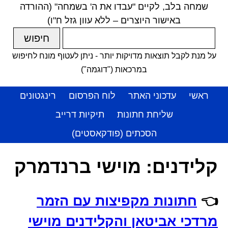
שמחה בלב, לקיים "עבדו את ה' בשמחה" (ההורדה
באישור היוצרים – ללא עוון גזל ח"ו)
על מנת לקבל תוצאות מדויקות יותר - ניתן לעטוף מונח לחיפוש
במרכאות ("דוגמה")
ראשי
עדכוני האתר
לוח הפרסום
רינגטונים
שליחת חתונות
תיקיות דרייב
הסכתים (פודקאסטים)
קלידנים:
מוישי ברנדמרק
👈
חתונות מקפיצות עם הזמר
מרדכי אביטאן והקלידנים מוישי