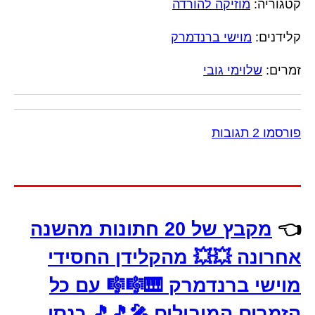
קטגוריה:
מוזיקה להורדה
קלידנים:
מוישי ברנדמרק
זמרים:
שלוימי גובי
פורסמו 2 תגובות
👈
מקבץ של 20 חתונות מהשנה
אחרונה 💥💥 מהקלידן החסידי
מוישי ברנדמרק 🎹🎼🎼 עם כל
הזמרים המובילים 🎤🎵🎵 כנסו