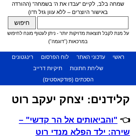
שמחה בלב, לקיים "עבדו את ה' בשמחה" (ההורדה
באישור היוצרים – ללא עוון גזל ח"ו)
על מנת לקבל תוצאות מדויקות יותר - ניתן לעטוף מונח לחיפוש
במרכאות ("דוגמה")
ראשי
עדכוני האתר
לוח הפרסום
רינגטונים
שליחת חתונות
תיקיות דרייב
הסכתים (פודקאסטים)
קלידנים:
יצחק יעקב רוט
👈
"והביאותים אל הר קדשי" –
שירה: ילד הפלא מנדי רוט