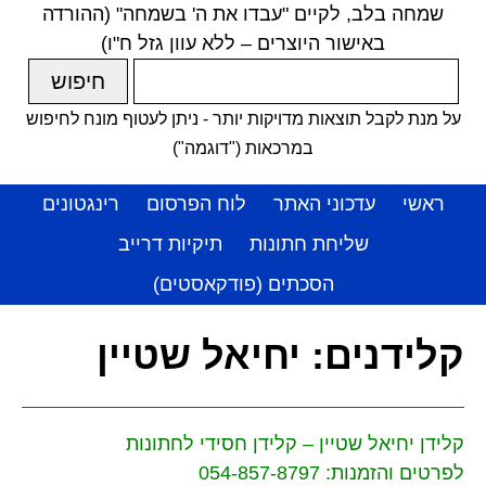
שמחה בלב, לקיים "עבדו את ה' בשמחה" (ההורדה
באישור היוצרים – ללא עוון גזל ח"ו)
על מנת לקבל תוצאות מדויקות יותר - ניתן לעטוף מונח לחיפוש
במרכאות ("דוגמה")
ראשי
עדכוני האתר
לוח הפרסום
רינגטונים
שליחת חתונות
תיקיות דרייב
הסכתים (פודקאסטים)
קלידנים:
יחיאל שטיין
קלידן יחיאל שטיין – קלידן חסידי לחתונות
לפרטים והזמנות: 054-857-8797