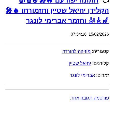
👈
חתונה יפה עם 🔥🎤🎷🎸🎻
הקלידן יחיאל שטיין ותזמורתו 🔥🎤
🎷🎸🎻 והזמר אברימי לונגר
15/02/2026, 07:54:16
קטגוריה:
מוזיקה להורדה
קלידנים:
יחיאל שטיין
זמרים:
אברימי לונגר
פורסמה תגובה אחת