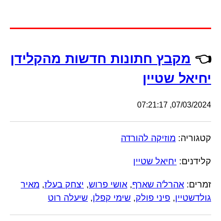
👈
מקבץ חתונות חדשות מהקלידן
יחיאל שטיין
07/03/2024, 07:21:17
קטגוריה:
מוזיקה להורדה
קלידנים:
יחיאל שטיין
זמרים:
אהרל'ה שארף
,
אושי פרוש
,
יצחק בעלז
,
מאיר
גולדשטיין
,
פיני פולק
,
שימי קפלן
,
שיעלה רוט