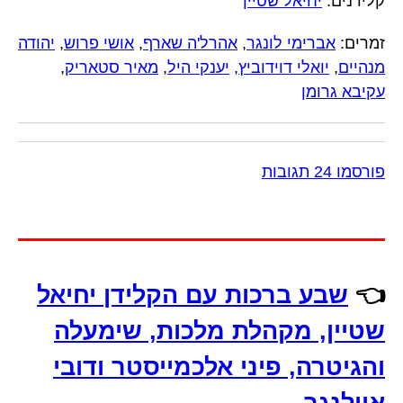
קלידנים:
יחיאל שטיין
זמרים:
אברימי לונגר
,
אהרל'ה שארף
,
אושי פרוש
,
יהודה
מנהיים
,
יואלי דוידוביץ
,
יענקי היל
,
מאיר סטאריק
,
עקיבא גרומן
פורסמו 24 תגובות
👈
שבע ברכות עם הקלידן יחיאל
שטיין, מקהלת מלכות, שימעלה
והגיטרה, פיני אלכמייסטר ודובי