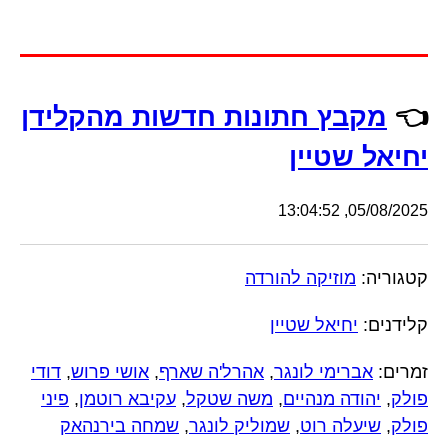
👈
מקבץ חתונות חדשות מהקלידן
יחיאל שטיין
05/08/2025, 13:04:52
קטגוריה:
מוזיקה להורדה
קלידנים:
יחיאל שטיין
זמרים:
אברימי לונגר
,
אהרל'ה שארף
,
אושי פרוש
,
דודי
פולק
,
יהודה מנהיים
,
משה שטקל
,
עקיבא רוטמן
,
פיני
פולק
,
שיעלה רוט
,
שמוליק לונגר
,
שמחה בירנהאק