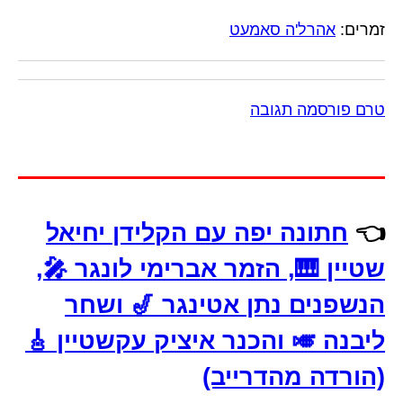
זמרים:
אהרל'ה סאמעט
טרם פורסמה תגובה
👈
חתונה יפה עם הקלידן יחיאל
שטיין 🎹, הזמר אברימי לונגר 🎤,
הנשפנים נתן אטינגר 🎷 ושחר
ליבנה 🎺 והכנר איציק עקשטיין 🎸
(הורדה מהדרייב)