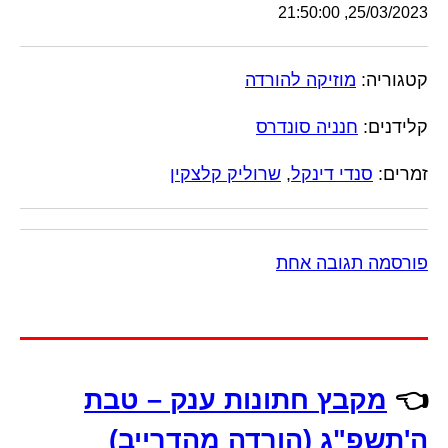
25/03/2023, 21:50:00
קטגוריה:
מוזיקה להורדה
קלידנים:
חנניה סונדרס
זמרים:
סנדי דינקל
,
שרוליק קלצקין
פורסמה תגובה אחת
👈
מקבץ חתונות ענק – טבת
ה'תשפ"ג (הורדה מהדרייב)