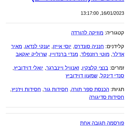
16/01/2023, 13:17:00
קטגוריה:
מוזיקה להורדה
קלידנים:
חנניה סונדרס
,
יוסי אייזן
,
יענקי לנדאו
,
מאיר
אדלר
,
מוטי רוזנפלד
,
מנדי ברנדויין
,
שרוליק יאקאב
זמרים:
בנצי קלצקין
,
זאנוויל ויינברגר
,
יואלי דוידוביץ
,
סנדי דינקל
,
שמעון דוידוביץ
תגיות:
הכנסת ספר תורה
,
חסידות גור
,
חסידות ויז'ניץ
,
חסידות סדיגורה
פורסמה תגובה אחת