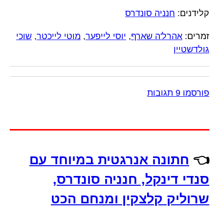
קלידנים:
חנניה סונדרס
זמרים:
אהרל'ה שארף
,
יוסי לייפער
,
מוטי לייכטר
,
שוכי
גולדשטיין
פורסמו 9 תגובות
👈
חתונה אנרגטית במיוחד עם
סנדי דינקל, חנניה סונדרס,
שרוליק קלצקין ומנחם הכט