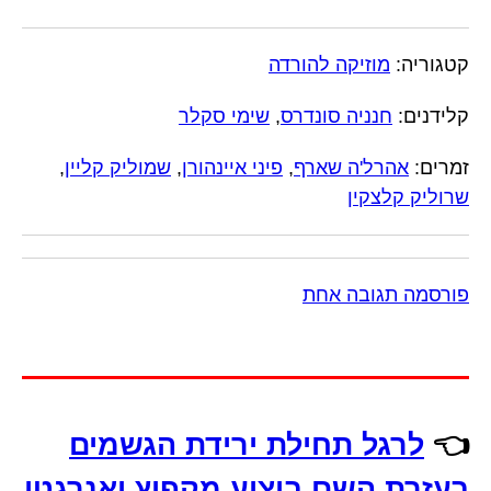
קטגוריה:
מוזיקה להורדה
קלידנים:
חנניה סונדרס
,
שימי סקלר
זמרים:
אהרל'ה שארף
,
פיני איינהורן
,
שמוליק קליין
,
שרוליק קלצקין
פורסמה תגובה אחת
👈
לרגל תחילת ירידת הגשמים
בעזרת השם ביצוע מקפיץ ואנרגטי