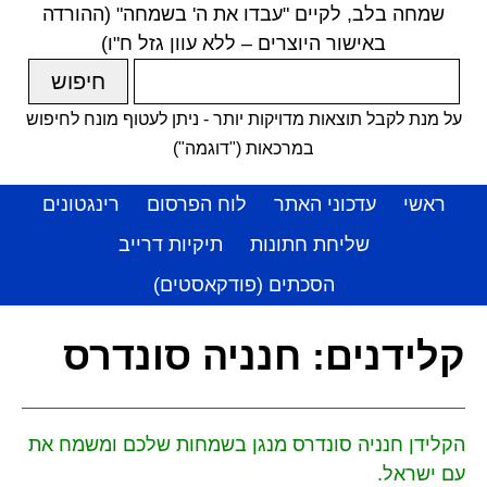
שמחה בלב, לקיים "עבדו את ה' בשמחה" (ההורדה
באישור היוצרים – ללא עוון גזל ח"ו)
על מנת לקבל תוצאות מדויקות יותר - ניתן לעטוף מונח לחיפוש
במרכאות ("דוגמה")
ראשי
עדכוני האתר
לוח הפרסום
רינגטונים
שליחת חתונות
תיקיות דרייב
הסכתים (פודקאסטים)
קלידנים:
חנניה סונדרס
הקלידן חנניה סונדרס מנגן בשמחות שלכם ומשמח את
עם ישראל.