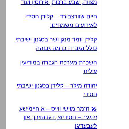
מצווה, שבע ברכות, אירוסין ועוד
חיים שוורצבורד – קלידן חסידי
לאירועים משמחים!
קלידן וזמר מנגן ושר בסגנון ישיבתי
כולל הגברה ברמה גבוהה
השכרת מערכת הגברה במודיעין
עילית
יהודה מילר – קלידן בסגנון ישיבתי
חסידי
🎤 הזמר מוישי ווייס – א היימישע
זינגער – חסידיש, דערהויבן, און
לעבעדיג!