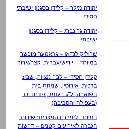
יהודה מילר – קלידן בסגנון ישיבתי
חסידי
יהודה גרינברג – קלידן בסגנון
ישיבתי
שרוליק לנדאו – גראמער מוכשר
במיוחד – יידיש/עברית, קצר/ארוך
קלידן חסידי – לבר מצווה, שבע
ברכות, אירוסין, שמחת בית
השואבה, ל"ג בעומר, פורים וכו'
(בעפולה והסביבה)
במיוחד לימי בין המצרים: שירותי
הגברה לאירועים קטנים – דרשות